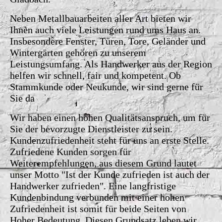
N
e
ben Metallbauarbeiten aller Art bieten wir
Ihnen auch viele Leistungen rund ums Haus an.
Insbesondere Fenster, Türen, Tore, Geländer und
Wintergärten gehören zu unserem
Leistungsumfang. Als Handwerker aus der Region
helfen wir schnell, fair und kompetent. Ob
Stammkunde oder Neukunde, wir sind gerne für
Sie da
W
ir haben einen hohen Qualitätsanspruch, um für
Sie der bevorzugte Dienstleister zu sein.
Kundenzufriedenheit steht für uns an erste Stelle.
Zufriedene Kunden sorgen für
Weiterempfehlungen, aus diesem Grund lautet
unser Motto "Ist der Kunde zufrieden ist auch der
Handwerker zufrieden". Eine langfristige
Kundenbindung verbunden mit einer hohen
Zufriedenheit ist somit für beide Seiten von
Hoher Bedeutung. Diesen Grundsatz leben wir