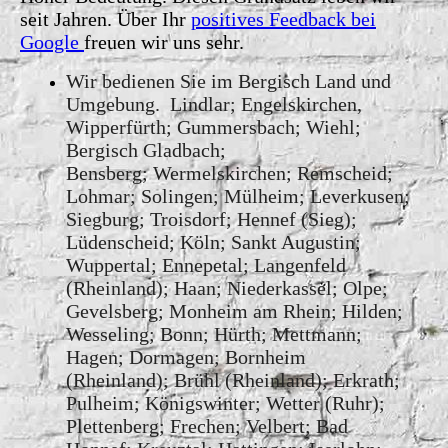
seit Jahren. Über Ihr
positives Feedback bei
Google
freuen wir uns sehr.
Wir bedienen Sie im Bergisch Land und
Umgebung. Lindlar; Engelskirchen,
Wipperfürth; Gummersbach; Wiehl;
Bergisch Gladbach;
Bensberg; Wermelskirchen; Remscheid;
Lohmar; Solingen; Mülheim; Leverkusen;
Siegburg; Troisdorf; Hennef (Sieg);
Lüdenscheid; Köln; Sankt Augustin;
Wuppertal; Ennepetal; Langenfeld
(Rheinland); Haan; Niederkassel; Olpe;
Gevelsberg; Monheim am Rhein; Hilden;
Wesseling; Bonn; Hürth; Mettmann;
Hagen; Dormagen; Bornheim
(Rheinland); Brühl (Rheinland); Erkrath;
Pulheim; Königswinter; Wetter (Ruhr);
Plettenberg; Frechen; Velbert; Bad