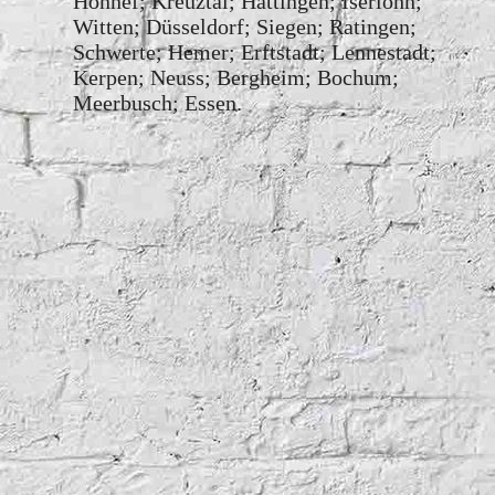
Honnef; Kreuztal; Hattingen; Iserlohn;
Witten; Düsseldorf; Siegen; Ratingen;
Schwerte; Hemer; Erftstadt; Lennestadt;
Kerpen; Neuss; Bergheim; Bochum;
Meerbusch; Essen.