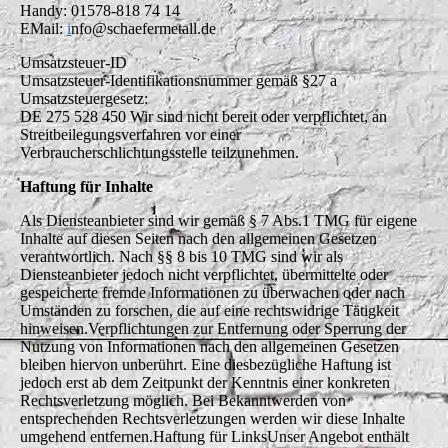
Handy: 01578-818 74 14
EMail:
i
nfo@schaefermetall.de
Umsatzsteuer-ID
Umsatzsteuer-Identifikationsnummer gemäß §27 a
Umsatzsteuergesetz:
DE 275 528 450 Wir sind nicht bereit oder verpflichtet, an
Streitbeilegungsverfahren vor einer
Verbraucherschlichtungsstelle teilzunehmen.
Haftung für Inhalte
Als Diensteanbieter sind wir gemäß § 7 Abs.1 TMG für eigene
Inhalte auf diesen Seiten nach den allgemeinen Gesetzen
verantwortlich. Nach §§ 8 bis 10 TMG sind wir als
Diensteanbieter jedoch nicht verpflichtet, übermittelte oder
gespeicherte fremde Informationen zu überwachen oder nach
Umständen zu forschen, die auf eine rechtswidrige Tätigkeit
hinweisen.Verpflichtungen zur Entfernung oder Sperrung der
Nutzung von Informationen nach den allgemeinen Gesetzen
bleiben hiervon unberührt. Eine diesbezügliche Haftung ist
jedoch erst ab dem Zeitpunkt der Kenntnis einer konkreten
Rechtsverletzung möglich. Bei Bekanntwerden von
entsprechenden Rechtsverletzungen werden wir diese Inhalte
umgehend entfernen.Haftung für LinksUnser Angebot enthält