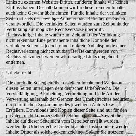
Links zu externen Websites Dritter, auf deren Inhalte wir keinen
Einfluss haben. Deshalb können wir für diese fremden Inhalte
auch keine Gewähr übernehmen. Für die Inhalte der verlinkten
Seiten ist stets der jeweilige Anbieter oder Betreiber der Seiten
verantwortlich. Die verlinkten Seiten wurden zum Zeitpunkt der
Verlinkung auf mögliche Rechtsverstöße überprüft.
Rechtswidrige Inhalte waren zum Zeitpunkt der Verlinkung
nicht erkennbar.Eine permanente inhaltliche Kontrolle der
verlinkten Seiten ist jedoch ohne konkrete Anhaltspunkte einer
Rechtsverletzung nicht zumutbar. Bei Bekanntwerden von
Rechtsverletzungen werden wir derartige Links umgehend
entfernen.
Urheberrecht
Die durch die Seitenbetreiber erstellten Inhalte und Werke auf
diesen Seiten unterliegen dem deutschen Urheberrecht. Die
Vervielfältigung, Bearbeitung, Verbreitung und jede Art der
Verwertung außerhalb der Grenzen des Urheberrechtes bedürfen
der schriftlichen Zustimmung des jeweiligen Autors bzw.
Erstellers. Downloads und Kopien dieser Seite sind nur für den
privaten, nicht kommerziellen Gebrauch gestattet.Soweit die
Inhalte auf dieser Seite nicht vom Betreiber erstellt wurden,
werden die Urheberrechte Dritter beachtet. Insbesondere werden
Inhalte Dritter als solche gekennzeichnet. Sollten Sie trotzdem