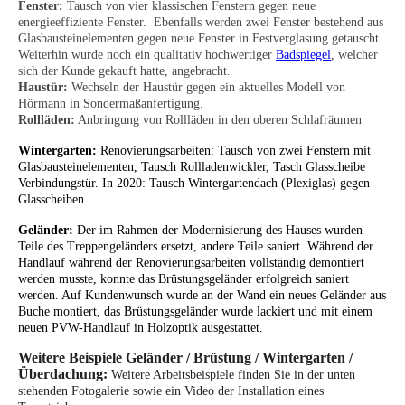
Fenster:
Tausch von vier klassischen Fenstern gegen neue
energieeffiziente Fenster. Ebenfalls werden zwei Fenster bestehend aus
Glasbausteinelementen gegen neue Fenster in Festverglasung getauscht.
Weiterhin wurde noch ein qualitativ hochwertiger
Badspiegel
, welcher
sich der Kunde gekauft hatte, angebracht.
Haustür:
Wechseln der Haustür gegen ein aktuelles Modell von
Hörmann in Sondermaßanfertigung.
Rollläden:
Anbringung von Rollläden in den oberen Schlafräumen
Wintergarten:
Renovierungsarbeiten: Tausch von zwei Fenstern mit
Glasbausteinelementen, Tausch Rollladenwickler, Tasch Glasscheibe
Verbindungstür. In 2020: Tausch Wintergartendach (Plexiglas) gegen
Glasscheiben.
Geländer:
Der im Rahmen der Modernisierung des Hauses wurden
Teile des Treppengeländers ersetzt, andere Teile saniert. Während der
Handlauf während der Renovierungsarbeiten vollständig demontiert
werden musste, konnte das Brüstungsgeländer erfolgreich saniert
werden. Auf Kundenwunsch wurde an der Wand ein neues Geländer aus
Buche montiert, das Brüstungsgeländer wurde lackiert und mit einem
neuen PVW-Handlauf in Holzoptik ausgestattet.
Weitere Beispiele Geländer / Brüstung / Wintergarten /
Überdachung:
Weitere Arbeitsbeispiele finden Sie in der unten
stehenden Fotogalerie sowie ein Video der Installation eines